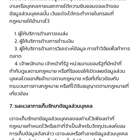
งานหรือบุคคลภายนอกภายใต้ความยินยอมของเจ้าของ
ข้อมูลส่วนบุคคลนั้น เว้นแต่จะได้กระทำภายในกรอบที่
กฎหมายให้อำนาจไว้
1. ผู้ให้บริการด้านการขนส่ง
2. ผู้ให้บริการด้านการชำระเงิน
3. ผู้ให้บริการด้านการวิเคราะห์ข้อมูล การทำวิจัยเพื่อทำการ
ตลาด
4. เจ้าพนักงาน เจ้าหน้าที่รัฐ หน่วยงานของรัฐที่มีหน้าที่
กำกับดูแลตามกฎหมาย หรือที่ร้องขอให้เปิดเผยข้อมูลส่วน
บุคคลโดยอาศัยอำนาจตามกฎหมาย หรือที่เกี่ยวข้องกับ
กระบวนการทางกฎหมาย หรือที่ได้รับอนุญาตตามกฎหมายที่
เกี่ยวข้อง
7. ระยะเวลาการเก็บรักษาข้อมูลส่วนบุคคล
เราจะเก็บรักษาข้อมูลส่วนบุคคลของท่านไว้เพียงเท่าที่
กฎหมายกำหนดไว้หรือเท่าที่จำเป็นสำหรับวัตถุประสงค์ของ
การเก็บข้อมูลดังกล่าว เราจะลบหรือทำลายข้อมูลส่วนบุคคล