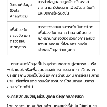
การนำข้อมูลของลูกค้ามาวิเคราะห์
วิเคราะห์ข้อมูล
ตลาด และวิจัยตลาดเพื่อพัฒนาสินค้า
(Data
และบริการให้ดียิ่งขึ้น
Analytics)
การตรวจสอบและการดำเนินการใดๆ
เพื่อป้องกัน
เพื่อป้องกันการกระทำความผิดตาม
ตรวจจับ และ
กฎหมายที่เกี่ยวข้อง รวมถึงการละเมิด
ตรวจสอบ
ความปลอดภัยที่ส่งผลกระทบต่อ
อาชญากร
เจ้าของข้อมูลส่วนบุคคล
เราอาจแชร์ข้อมูลที่ไม่ระบุตัวตนของท่านสู่สาธารณะ หรือ
พาร์ทเนอร์ หรือเพื่อจุดประสงค์ทางการตลาด การวิเคราะห์
ประสิทธิภาพของเว็บไซต์ และการดำเนินงาน การส่งเสริมการ
ขาย หรือเพื่อแสดงเทรนด์เกี่ยวกับการใช้สินค้าและบริการ
ของเราโดยทั่วไป
6. การเปิดเผยข้อมูลส่วนบุคคล ต่อบุคคลภายนอก
โดยเราอาจเปิดเผยข้อมูลส่วนบุคคลเท่าที่จำเป็นให้แก่หน่วย