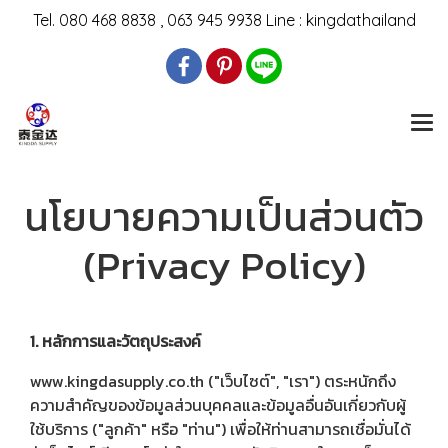
Tel. 080 468 8838
, 063 945 9938
Line : kingdathailand
นโยบายความเป็นส่วนตัว
(Privacy Policy)
1. หลักการและวัตถุประสงค์
www.kingdasupply.co.th ("เว็บไซต์", "เรา") ตระหนักถึง
ความสำคัญของข้อมูลส่วนบุคคลและข้อมูลอื่นอันเกี่ยวกับผู้
ใช้บริการ ("ลูกค้า" หรือ "ท่าน") เพื่อให้ท่านสามารถเชื่อมั่นได้