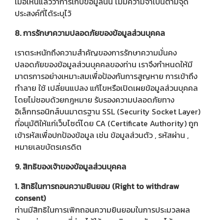
เมื่อเห็นแล้วว่าการเก็บข้อมูลนั้น ไม่มีความจำเป็นตามจุด
ประสงค์ที่ได้ระบุไว้
8. การรักษาความปลอดภัยของข้อมูลส่วนบุคคล
เราตระหนักถึงความสำคัญของการรักษาความมั่นคง
ปลอดภัยของข้อมูลส่วนบุคคลของท่าน เราจึงกำหนดให้มี
มาตรการอย่างเหมาะสมเพื่อป้องกันการสูญหาย การเข้าถึง
ทำลาย ใช้ เปลี่ยนแปลง แก้ไขหรือเปิดเผยข้อมูลส่วนบุคคล
โดยไม่ชอบด้วยกฎหมาย รับรองความปลอดภัยทาง
อิเล็กทรอนิกส์บนมาตรฐาน SSL (Security Socket Layer)
ที่อนุมัติให้แก่เว็บไซต์โดย CA (Certificate Authority) ถูก
เข้ารหัสเพื่อปกป้องข้อมูล เช่น ข้อมูลส่วนตัว , รหัสผ่าน ,
หมายเลขบัตรเครดิต
9. สิทธิของเจ้าของข้อมูลส่วนบุคคล
1. สิทธิในการถอนความยินยอม (Right to withdraw
consent)
ท่านมีสิทธิในการเพิกถอนความยินยอมในการประมวลผล