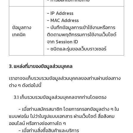
- IP Address
- MAC Address
ข้อมูลทาง
- บันทึกข้อมูลการเข้าใช้งานหรือการ
เทคนิค
ติดตามพฤติกรรมการใช้งานเว็บไซต์
จาก Session ID
- ชนิดและรุ่นของเว็บบราวเซอร์
3. แหล่งที่มาของข้อมูลส่วนบุคคล
เราอาจจะเก็บรวบรวมข้อมูลส่วนบุคคลของท่านผ่านช่องทาง
ต่าง ๆ ดังต่อไปนี้
3.1 เก็บรวบรวมข้อมูลส่วนบุคคลจากท่านโดยตรง
- เมื่อท่านสมัครสมาชิก โดยการกรอกข้อมูลต่าง ๆ ใน
แบบฟอร์ม ไม่ว่าในรูปแบบเอกสาร ผ่านเว็บไซต์ สื่อสังคม
ออนไลน์ หรือทางช่องทางใด ๆ
- เมื่อท่านสั่งซื้อสินค้าและบริการ