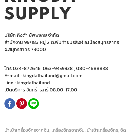
บริษัท คิงด้า ซัพพลาย จำกัด
สำนักงาน 99/183 หมู่ 2 ต.พันท้ายนรสิงห์ อ.เมืองสมุทรสาคร
จ.สมุทรสาคร 74000
โทร 034-872646, 063-9459938 , 080-4688838
E-mail : kingdathailand@gmail.com
Line : kingdathailand
เปิดบริการ จันทร์-เสาร์ 08.00-17.00
นำเข้าเครื่องจักรจากจีน, เครื่องจักรจากจีน, นำเข้าเครื่องจักร, จัด